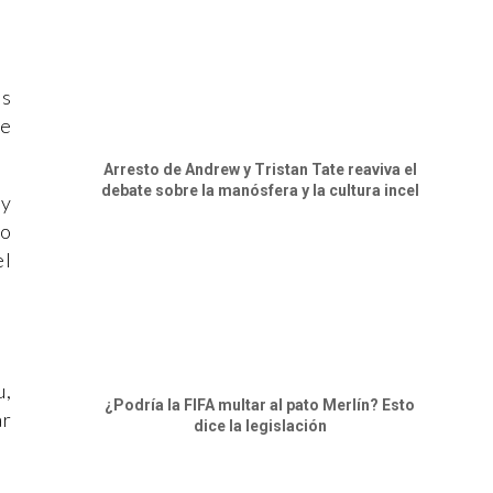
ás
de
Arresto de Andrew y Tristan Tate reaviva el
debate sobre la manósfera y la cultura incel
 y
lo
el
u,
¿Podría la FIFA multar al pato Merlín? Esto
ar
dice la legislación