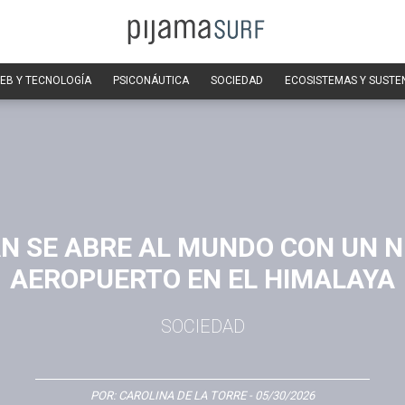
EB Y TECNOLOGÍA
PSICONÁUTICA
SOCIEDAD
ECOSISTEMAS Y SUSTE
N SE ABRE AL MUNDO CON UN 
AEROPUERTO EN EL HIMALAYA
SOCIEDAD
POR:
CAROLINA DE LA TORRE
- 05/30/2026