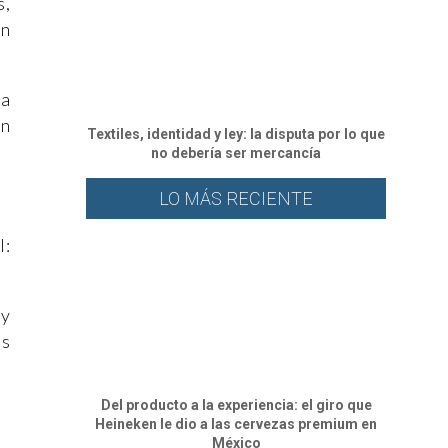
s,
un
na
en
Textiles, identidad y ley: la disputa por lo que
no debería ser mercancía
LO MÁS RECIENTE
l:
 y
ás
Del producto a la experiencia: el giro que
Heineken le dio a las cervezas premium en
México