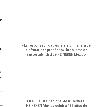
es
en
«La responsabilidad es la mejor manera de
al
disfrutar con propósito»: la apuesta de
sustentabilidad de HEINEKEN México
or
se
de
En el Día Internacional de la Cerveza,
HEINEKEN México celebra 135 años de