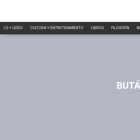
LO + LEÍDO
CULTURA Y ENTRETENIMIENTO
LIBROS
FILOSOFÍA
W
BUTÁ