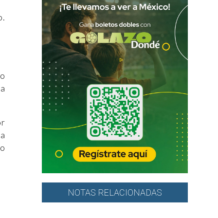
o.
jo
ra
or
ra
no
NOTAS RELACIONADAS