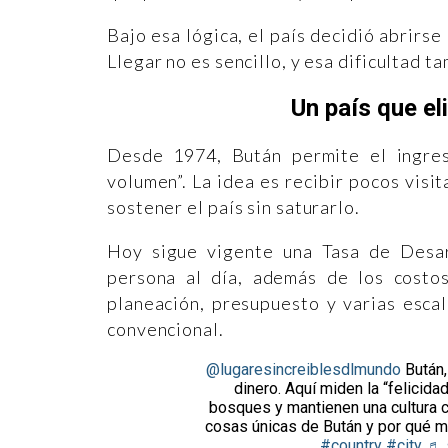
Bajo esa lógica, el país decidió abrirse
Llegar no es sencillo, y esa dificultad 
Un país que eli
Desde 1974, Bután permite el ingreso
volumen”. La idea es recibir pocos visi
sostener el país sin saturarlo.
Hoy sigue vigente una Tasa de Desar
persona al día, además de los costos
planeación, presupuesto y varias esca
convencional.
@lugaresincreiblesdlmundo
Bután,
dinero. Aquí miden la “felicidad
bosques y mantienen una cultura ca
cosas únicas de Bután y por qué m
#country
#city
♬ s