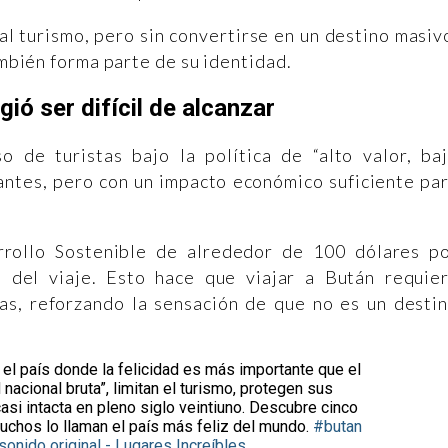
 al turismo, pero sin convertirse en un destino masiv
también forma parte de su identidad.
gió ser difícil de alcanzar
 de turistas bajo la política de “alto valor, ba
tantes, pero con un impacto económico suficiente pa
rollo Sostenible de alrededor de 100 dólares p
 del viaje. Esto hace que viajar a Bután requie
las, reforzando la sensación de que no es un desti
 el país donde la felicidad es más importante que el
 nacional bruta”, limitan el turismo, protegen sus
si intacta en pleno siglo veintiuno. Descubre cinco
uchos lo llaman el país más feliz del mundo.
#butan
onido original - Lugares Increíbles