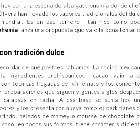
 hoy con una escena de alta gastronomía donde che
lvera han llevado los sabores tradicionales del dul
l mundial. Es en ese terreno —tan rico como po
ohemia
lanza una propuesta que vale la pena tomar 
con tradición dulce
recordar de qué postres hablamos. La cocina mexica
la ingredientes prehispánicos —cacao, vainilla 
— con técnicas llegadas del virreinato y los convent
n preparaciones que siguen vigentes siglos despué
s, calabaza en tacha. A esa base se suma hoy u
bores y los presenta con nueva complejidad: flanes 
marindo, helados de mamey o mousse de chocolate 
cano, en todas sus formas, tiene carácter suficien