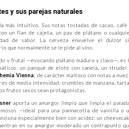
tes y sus parejas naturales
a más intuitivo. Sus notas tostadas de cacao, café
con un flan de cajeta, un pay de plátano o cualqui
dad de sabor. La cerveza envuelve el dulzor s
rio que normalmente se le pide al vino.
ado y frutal —evocando plátano maduro y clavo—, es 
áticos: un panqué de elote con canela, un strudel
hemia Vienna
, de carácter maltoso con notas a nuez
tres de media intensidad: crumbles de manzana, tart
os frutos secos sean protagonistas.
sner
aporta un amargor limpio que limpia el palad
mosos —ideal para una pannacotta de vainilla o 
nciona especialmente bien con acidez: un cheeseca
cuentran en su amargor moderado un contrapunto q