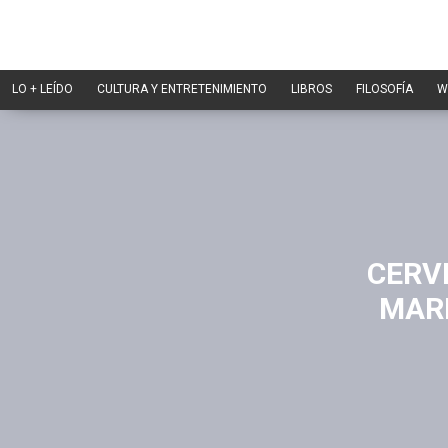
LO + LEÍDO
CULTURA Y ENTRETENIMIENTO
LIBROS
FILOSOFÍA
W
CERV
MARI