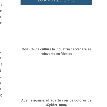
fs
ce
co
en
Con «C» de cultura la industria cervecera se
na
reinventa en México
de
os
s:
na
de
de
te
Agama agama: el lagarto con los colores de
«Spider-man»