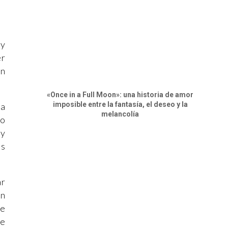
 y
er
in
«Once in a Full Moon»: una historia de amor
imposible entre la fantasía, el deseo y la
la
melancolía
 o
 y
as
ar
un
ke
ue