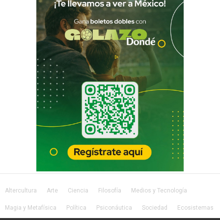
Altercultura
Arte
Ciencia
Filosofía
Medios y Tecnología
Magia y Metafísica
Política
Psiconáutica
Sociedad
Ecosistemas