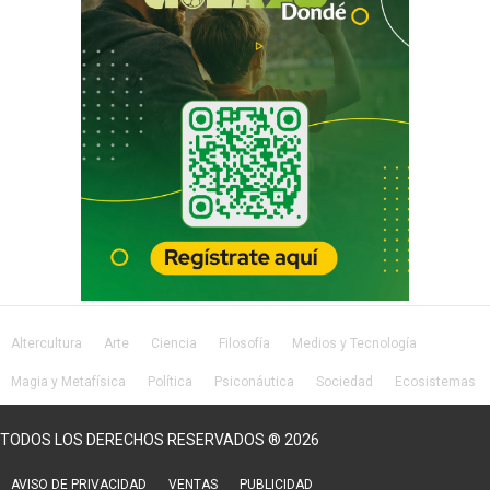
Altercultura
Arte
Ciencia
Filosofía
Medios y Tecnología
Magia y Metafísica
Política
Psiconáutica
Sociedad
Ecosistemas
Salud
Lifestyle
TODOS LOS DERECHOS RESERVADOS ® 2026
AVISO DE PRIVACIDAD
VENTAS
PUBLICIDAD