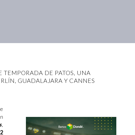
DE TEMPORADA DE PATOS, UNA
RLÍN, GUADALAJARA Y CANNES
se
an
s
,
o
2