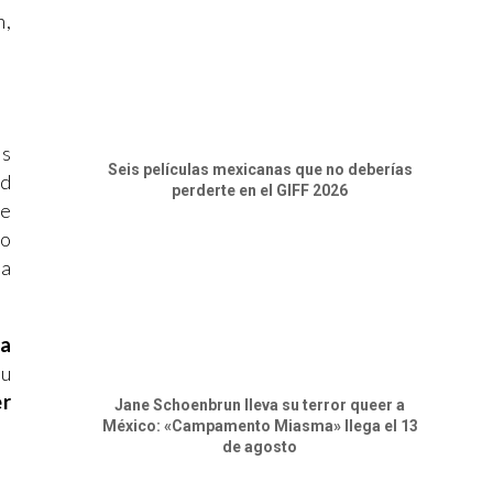
n,
os
Seis películas mexicanas que no deberías
ad
perderte en el GIFF 2026
ue
go
la
la
u
er
Jane Schoenbrun lleva su terror queer a
México: «Campamento Miasma» llega el 13
de agosto