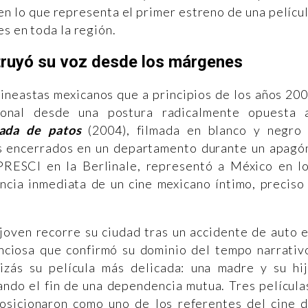
en lo que representa el primer estreno de una pelícu
es en toda la región.
truyó su voz desde los márgenes
ineastas mexicanos que a principios de los años 20
ional desde una postura radicalmente opuesta 
ada de patos
(2004), filmada en blanco y negro
s encerrados en un departamento durante un apagó
PRESCI en la Berlinale, representó a México en l
ncia inmediata de un cine mexicano íntimo, preciso
joven recorre su ciudad tras un accidente de auto 
enciosa que confirmó su dominio del tempo narrativ
izás su película más delicada: una madre y su hi
ando el fin de una dependencia mutua. Tres película
posicionaron como uno de los referentes del cine 