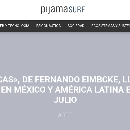
EB Y TECNOLOGÍA
PSICONÁUTICA
SOCIEDAD
ECOSISTEMAS Y SUSTE
AS», DE FERNANDO EIMBCKE, L
 EN MÉXICO Y AMÉRICA LATINA E
JULIO
ARTE