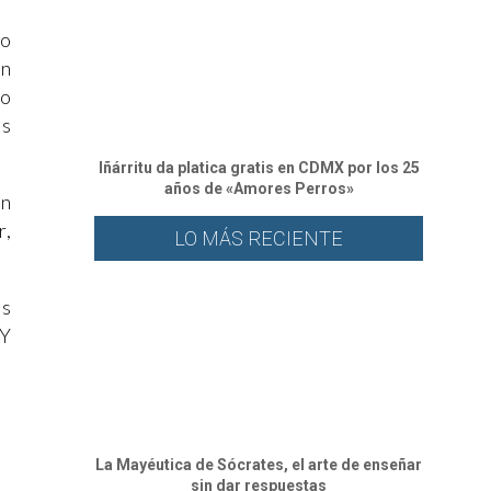
no
ón
ro
es
Iñárritu da platica gratis en CDMX por los 25
años de «Amores Perros»
en
r,
LO MÁS RECIENTE
es
 Y
La Mayéutica de Sócrates, el arte de enseñar
sin dar respuestas