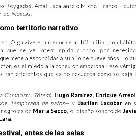
los Reygadas, Amat Escalante o Michel Franco —quie
or de
Moscas
.
omo territorio narrativo
erso. Olga vive en un enorme multifamiliar, con hábit
aria que se ve interrumpida cuando, por necesid
que mete a escondidas a su hijo de nueve años. Lo q
ector, es el miedo a la conexión emocional: ese vérti
os tan eficientes que ya no recuerda cómo se baja 
a Camarista
,
Tótem
),
Hugo Ramírez
,
Enrique Arreo
esde
Temporada de patos
— y
Bastian Escobar
en s
y negro es de
María Secco
, el diseño sonoro de
Javi
Lara
.
estival, antes de las salas