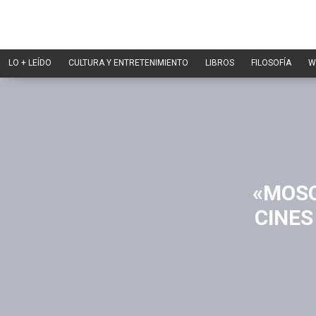
LO + LEÍDO
CULTURA Y ENTRETENIMIENTO
LIBROS
FILOSOFÍA
W
«MOSC
CINES