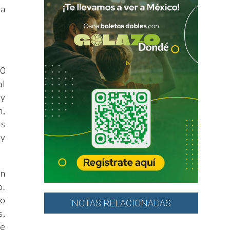
la
00
al
 y
n,
os
 y
en
o.
jo
NOTAS RELACIONADAS
s,
de