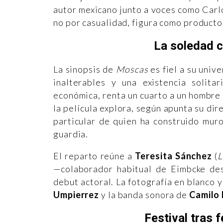
autor mexicano junto a voces como Car
no por casualidad, figura como product
La soledad c
La sinopsis de
Moscas
es fiel a su univ
inalterables y una existencia solit
económica, renta un cuarto a un hombre 
la película explora, según apunta su dir
particular de quien ha construido mur
guardia.
El reparto reúne a
Teresita Sánchez
(
L
—colaborador habitual de Eimbcke d
debut actoral. La fotografía en blanco 
Umpierrez
y la banda sonora de
Camilo 
Festival tras f