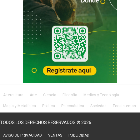
Altercultura
Arte
Ciencia
Filosofía
Medios y Tecnología
Magia y Metafísica
Política
Psiconáutica
Sociedad
Ecosistemas
Salud
Lifestyle
TODOS LOS DERECHOS RESERVADOS ® 2026
AVISO DE PRIVACIDAD
VENTAS
PUBLICIDAD