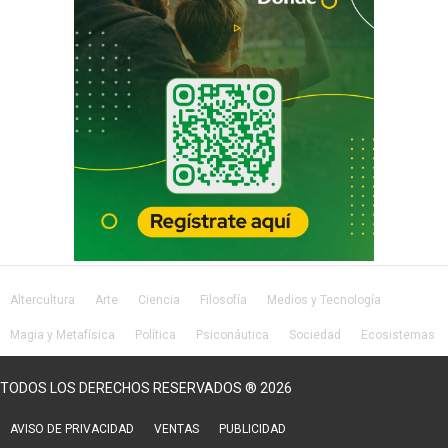
Altercultura
Arte
Ciencia
Filosofía
Medios y Tecnología
Magia y Metafísica
Política
Psiconáutica
Sociedad
Ecosistemas
Salud
Lifestyle
TODOS LOS DERECHOS RESERVADOS ® 2026
AVISO DE PRIVACIDAD
VENTAS
PUBLICIDAD