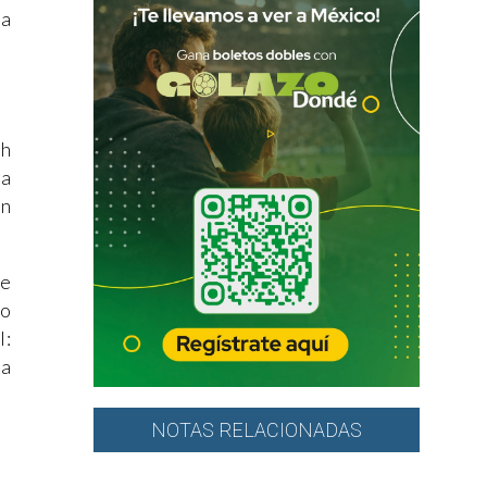
la
ch
na
an
te
Lo
l:
ra
NOTAS RELACIONADAS