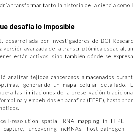
ía transformar tanto la historia de la ciencia como 
ue desafía lo imposible
2, desarrollada por investigadores de BGI-Resear
na versión avanzada de la transcriptómica espacial, u
 genes están activos, sino también dónde se expres
tió analizar tejidos cancerosos almacenados duran
óptimas, generando un mapa celular detallado. 
pera las limitaciones de la preservación tradiciona
formalina y embebidas en parafina (FFPE), hasta aho
néticos.
e-cell-resolution spatial RNA mapping in FFPE
 capture, uncovering ncRNAs, host-pathogen