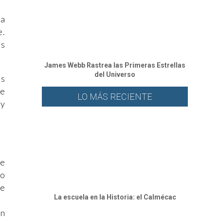
ra
e.
as
James Webb Rastrea las Primeras Estrellas
del Universo
os
 e
LO MÁS RECIENTE
 y
de
co
de
⁠La escuela en la Historia: el Calmécac
ún