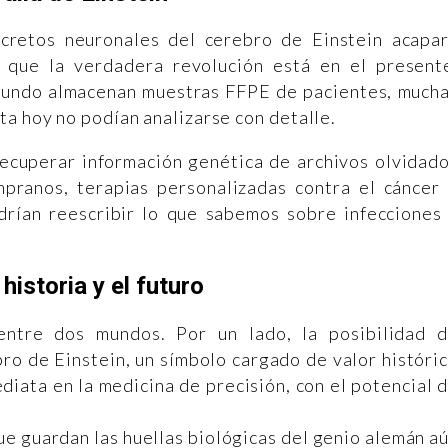
cretos neuronales del cerebro de Einstein acapa
n que la verdadera revolución está en el present
mundo almacenan muestras FFPE de pacientes, much
ta hoy no podían analizarse con detalle.
cuperar información genética de archivos olvidad
pranos, terapias personalizadas contra el cáncer
drían reescribir lo que sabemos sobre infecciones
 historia y el futuro
 entre dos mundos. Por un lado, la posibilidad 
bro de Einstein, un símbolo cargado de valor históri
mediata en la medicina de precisión, con el potencial 
que guardan las huellas biológicas del genio alemán a