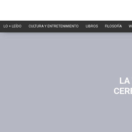
LO + LEÍDO
CULTURA Y ENTRETENIMIENTO
LIBROS
FILOSOFÍA
W
LA
CER