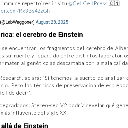
l immune repertoires in situ
@CellCellPress
🇨🇳
tter.com/Rx3Bs42zGh
 (@LabWaggoner)
August 28, 2025
rica: el cerebro de Einstein
e se encuentran los fragmentos del cerebro de Albe
as su muerte y repartido entre distintos laboratorio
er material genético se descartaba por la mala calid
esearch, aclara: “Si tenemos la suerte de analizar 
arlo. Pero las técnicas de preservación de esa épo
cil de decir”.
o degradados, Stereo-seq V2 podría revelar qué gen
 más influyente del siglo XX.
allá de Einstein