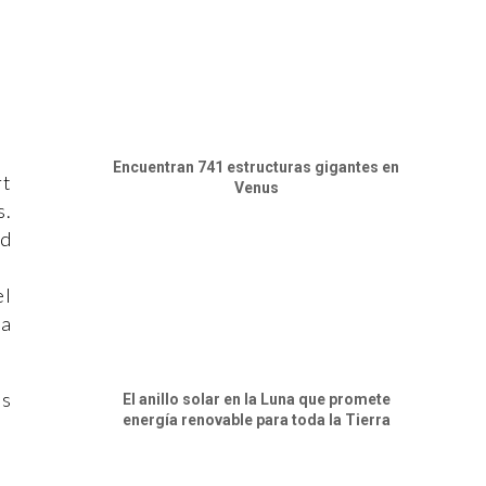
Encuentran 741 estructuras gigantes en
rt
Venus
s.
ad
el
ca
es
El anillo solar en la Luna que promete
energía renovable para toda la Tierra