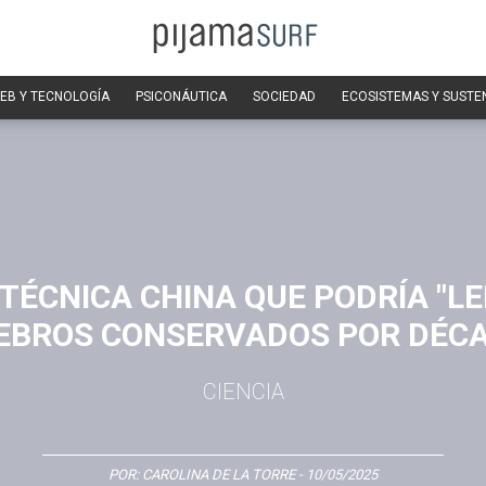
EB Y TECNOLOGÍA
PSICONÁUTICA
SOCIEDAD
ECOSISTEMAS Y SUSTE
 TÉCNICA CHINA QUE PODRÍA "LE
EBROS CONSERVADOS POR DÉC
CIENCIA
POR:
CAROLINA DE LA TORRE
- 10/05/2025