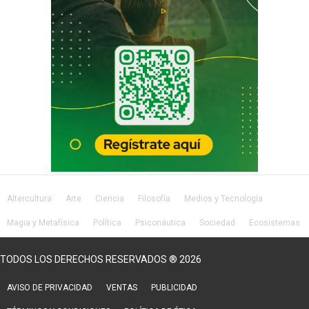
Altercultura
Arte
Ciencia
Filosofía
Medios y Tecnología
Magia y Metafísica
Política
Psiconáutica
Sociedad
Ecosistemas
Salud
Lifestyle
TODOS LOS DERECHOS RESERVADOS ® 2026
AVISO DE PRIVACIDAD
VENTAS
PUBLICIDAD