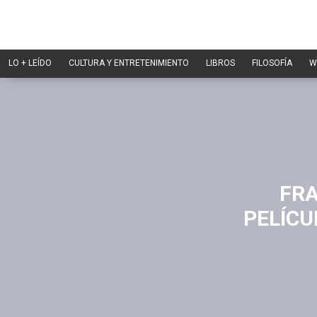
LO + LEÍDO
CULTURA Y ENTRETENIMIENTO
LIBROS
FILOSOFÍA
W
FRA
PELÍC