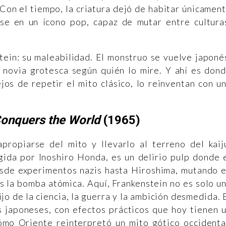
Con el tiempo, la criatura dejó de habitar únicamen
se en un ícono pop, capaz de mutar entre cultura
ein: su maleabilidad. El monstruo se vuelve japoné
 novia grotesca según quién lo mire. Y ahí es don
jos de repetir el mito clásico, lo reinventan con u
Conquers the World
(1965)
propiarse del mito y llevarlo al terreno del kaij
gida por Inoshiro Honda, es un delirio pulp donde 
esde experimentos nazis hasta Hiroshima, mutando 
s la bomba atómica. Aquí, Frankenstein no es solo u
ijo de la ciencia, la guerra y la ambición desmedida. 
s japoneses, con efectos prácticos que hoy tienen 
ómo Oriente reinterpretó un mito gótico occidenta