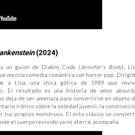
rankenstein
(2024)
 y un guion de Diablo Cody (
Jennifer's Body
), Li
que mezcla comedia romántica con horror pop. Dirigi
gue a Lisa, una chica gótica de 1989 que revi
no. El resultado es una historia de amor absurd
uo deja de ser amenaza para convertirse en objeto 
ario irónico sobre la soledad juvenil, la construcci
ir tus propios monstruos. El mito clásico se convier
onde el cuerpo revivido ya no aterra: acompaña.