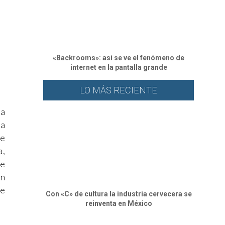
«Backrooms»: así se ve el fenómeno de
internet en la pantalla grande
LO MÁS RECIENTE
sa
da
ve
a,
de
ón
te
Con «C» de cultura la industria cervecera se
reinventa en México