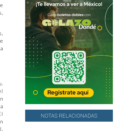
te
s,
s,
de
na
u.
el
en
na
El
NOTAS RELACIONADAS
un
l,