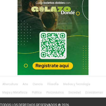
Altercultura
Arte
Ciencia
Filosofía
Medios y Tecnología
Magia y Metafísica
Política
Psiconáutica
Sociedad
Ecosistemas
Salud
Lifestyle
TODOS LOS DERECHOS RESERVADOS ® 2026