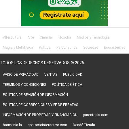
Altercultura
Arte
Ciencia
Filosofía
Medios y Tecnología
Magia y Metafísica
Política
Psiconáutica
Sociedad
Ecosistemas
Salud
Lifestyle
TODOS LOS DERECHOS RESERVADOS ® 2026
AVISO DE PRIVACIDAD
VENTAS
PUBLICIDAD
TÉRMINOS Y CONDICIONES
POLÍTICA DE ÉTICA
POLÍTICA DE REVISIÓN DE INFORMACIÓN
POLÍTICA DE CORRECCIONES Y FE DE ERRATAS
INFORMACIÓN DE PROPIEDAD Y FINANCIACIÓN
parentesis.com
harmonia.la
contactointeractivo.com
Dondé Tienda