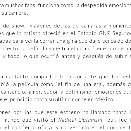
ra muchos fans, funciona como la despedida emocion
 su carrera.
s de show, imágenes detrás de cámaras y moment
es que la artista ofreció en el Estadio GNP Seguro
das para verla cerrar una gira que duró cerca de d
cierto, la película muestra el ritmo frenético de u
co y todo lo que ocurrió antes y después de subir 
ia cantante compartió lo importante que fue es
ibió la película como “el fin de una era”, además 
 cansancio, amor, sudor y optimismo; emociones qu
e el principio hasta su última noche en México.
ones por las que este estreno ha llamado tanto 
el mundo que visitó el
Radical Optimism
Tour, fue 
r el concierto oficial y convertirlo en el documen