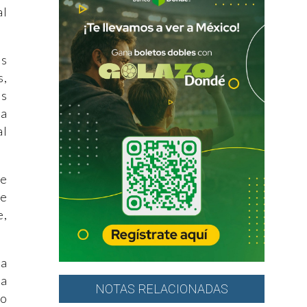
al
os
s,
os
na
al
te
de
e,
la
la
NOTAS RELACIONADAS
to