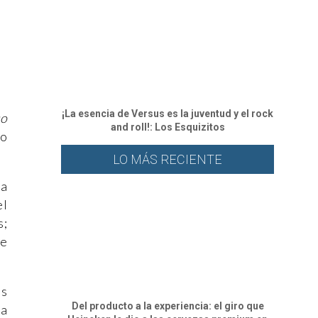
¡La esencia de Versus es la juventud y el rock
co
and roll!: Los Esquizitos
to
LO MÁS RECIENTE
ea
el
s;
ue
os
Del producto a la experiencia: el giro que
 a