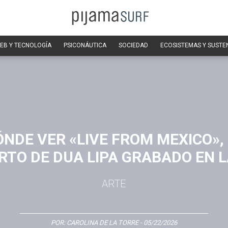
EB Y TECNOLOGÍA
PSICONÁUTICA
SOCIEDAD
ECOSISTEMAS Y SUSTE
NDE VER «LIVE FROM MEXICO», 
RTO DE DUA LIPA GRABADO EN 
ARTE
POR:
CAROLINA DE LA TORRE
- 05/22/2026