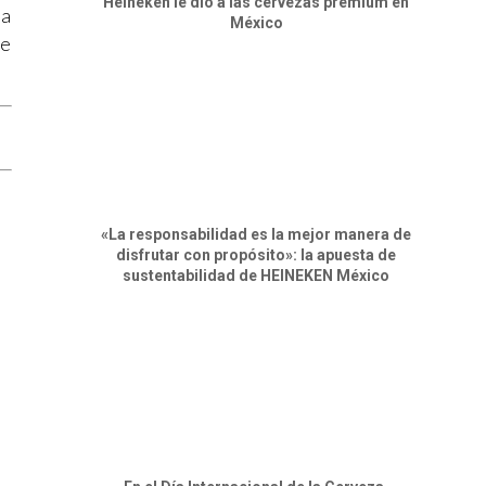
Heineken le dio a las cervezas premium en
na
México
ue
«La responsabilidad es la mejor manera de
disfrutar con propósito»: la apuesta de
sustentabilidad de HEINEKEN México