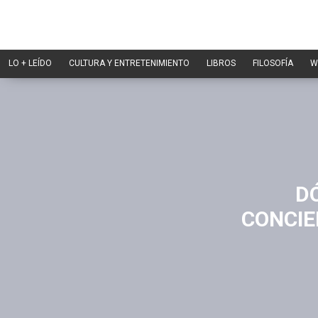
LO + LEÍDO
CULTURA Y ENTRETENIMIENTO
LIBROS
FILOSOFÍA
W
DÓ
CONCIE