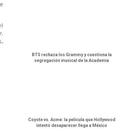
de
el
r
.
s,
BTS rechaza los Grammy y cuestiona la
segregación musical de la Academia
Coyote vs. Acme: la película que Hollywood
intentó desaparecer llega a México