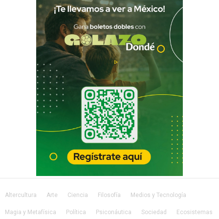
Altercultura
Arte
Ciencia
Filosofía
Medios y Tecnología
Magia y Metafísica
Política
Psiconáutica
Sociedad
Ecosistemas