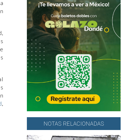
la
ón
d,
es
de
es
al
os
in
d
,
NOTAS RELACIONADAS