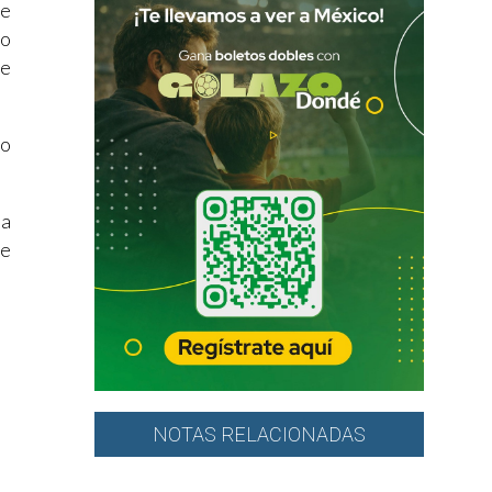
ue
ro
se
jo
na
de
NOTAS RELACIONADAS