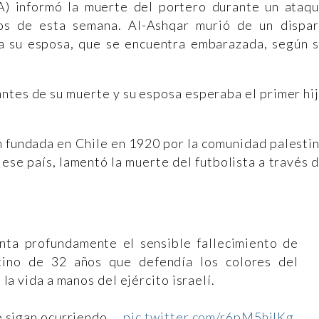
A) informó la muerte del portero durante un ataq
pios de esta semana. Al-Ashqar murió de un dispa
a su esposa, que se encuentra embarazada, según 
ntes de su muerte y su esposa esperaba el primer hi
n fundada en Chile en 1920 por la comunidad palesti
ese país, lamentó la muerte del futbolista a través 
nta profundamente el sensible fallecimiento de
tino de 32 años que defendía los colores del
a vida a manos del ejército israelí.
 sigan ocurriendo.…
pic.twitter.com/r6pM5hiIKg