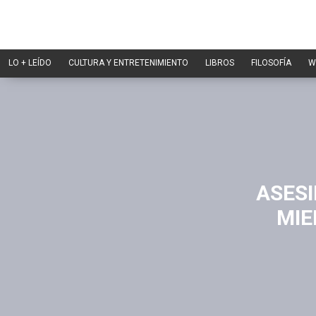
LO + LEÍDO
CULTURA Y ENTRETENIMIENTO
LIBROS
FILOSOFÍA
W
ASES
MIE