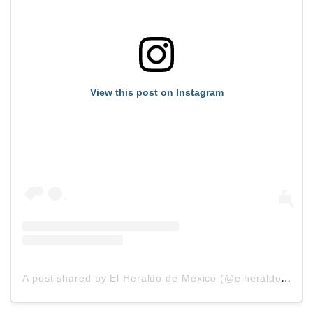
View this post on Instagram
A
post shared by El Heraldo de México (@elheraldodemexico)