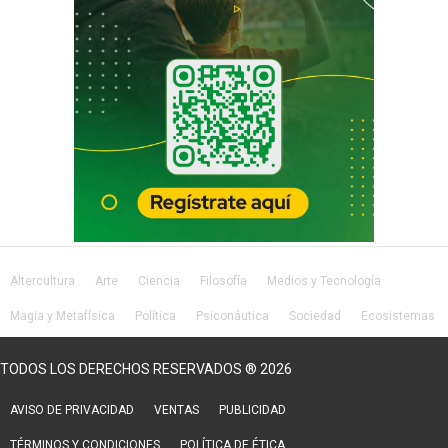
Altercultura
Arte
Ciencia
Filosofía
Medios y Tecnología
Magia y Metafísica
Política
Psiconáutica
Sociedad
Ecosistemas
Salud
Lifestyle
TODOS LOS DERECHOS RESERVADOS ® 2026
AVISO DE PRIVACIDAD
VENTAS
PUBLICIDAD
TÉRMINOS Y CONDICIONES
POLÍTICA DE ÉTICA