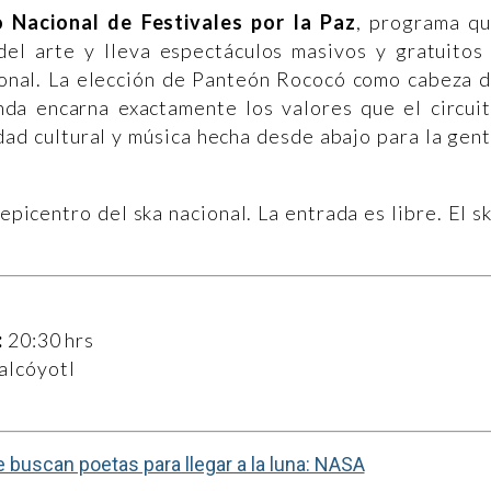
o Nacional de Festivales por la Paz
, programa q
del arte y lleva espectáculos masivos y gratuitos
ional. La elección de Panteón Rococó como cabeza 
anda encarna exactamente los valores que el circui
dad cultural y música hecha desde abajo para la gen
picentro del ska nacional. La entrada es libre. El s
:
20:30 hrs
alcóyotl
 buscan poetas para llegar a la luna: NASA