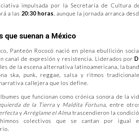
iciativa impulsada por la Secretaría de Cultura d
rá a las
20:30 horas
, aunque la jornada arranca des
os que suenan a México
o, Panteón Rococó nació en plena ebullición socia
un canal de expresión y resistencia. Liderados por
D
les de la escena alternativa latinoamericana, la ban
na ska, punk, reggae, salsa y ritmos tradicional
narrativa callejera que los define.
álbumes que funcionan como crónica sonora de la vi
zquierda de la Tierra
y
Maldita Fortuna
, entre otro
erfecta
y
Arréglame el Alma
trascendieron la condici
 himnos colectivos que se cantan por igual 
rio.