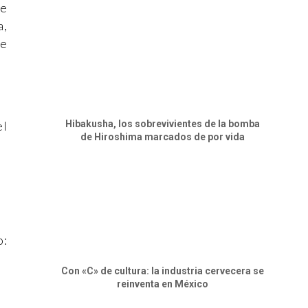
ue
a,
de
el
Hibakusha, los sobrevivientes de la bomba
de Hiroshima marcados de por vida
o:
Con «C» de cultura: la industria cervecera se
reinventa en México