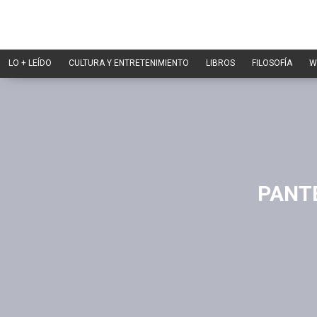
LO + LEÍDO
CULTURA Y ENTRETENIMIENTO
LIBROS
FILOSOFÍA
W
PANTE