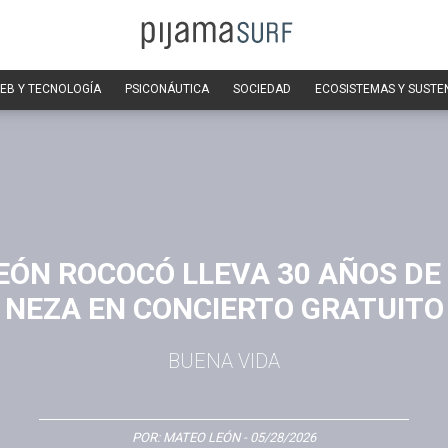
EB Y TECNOLOGÍA
PSICONÁUTICA
SOCIEDAD
ECOSISTEMAS Y SUSTE
ÓN ROCOCÓ LLEVA 30 AÑOS DE
NEZA EN CONCIERTO GRATUITO
BUENA VIDA
POR:
MATEO LEÓN
- 05/28/2026