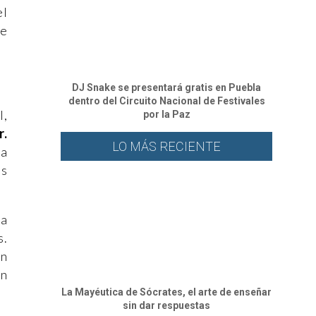
el
de
DJ Snake se presentará gratis en Puebla
dentro del Circuito Nacional de Festivales
l,
por la Paz
r.
LO MÁS RECIENTE
da
es
da
s.
ón
en
La Mayéutica de Sócrates, el arte de enseñar
sin dar respuestas