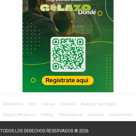
Altercultura
Arte
Ciencia
Filosofía
Medios y Tecnología
Magia y Metafísica
Política
Psiconáutica
Sociedad
Ecosistemas
Salud
Lifestyle
TODOS LOS DERECHOS RESERVADOS ® 2026