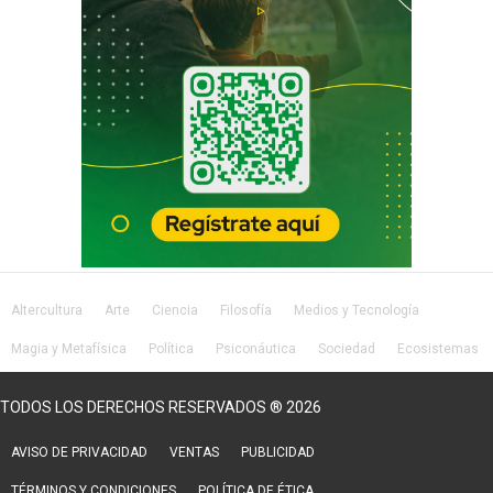
Altercultura
Arte
Ciencia
Filosofía
Medios y Tecnología
Magia y Metafísica
Política
Psiconáutica
Sociedad
Ecosistemas
Salud
Lifestyle
TODOS LOS DERECHOS RESERVADOS ® 2026
AVISO DE PRIVACIDAD
VENTAS
PUBLICIDAD
TÉRMINOS Y CONDICIONES
POLÍTICA DE ÉTICA