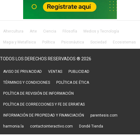
Altercultura
Arte
Ciencia
Filosofía
Medios y Tecnología
Magia y Metafísica
Política
Psiconáutica
Sociedad
Ecosistemas
Salud
Lifestyle
TODOS LOS DERECHOS RESERVADOS ® 2026
AVISO DE PRIVACIDAD
VENTAS
PUBLICIDAD
TÉRMINOS Y CONDICIONES
POLÍTICA DE ÉTICA
POLÍTICA DE REVISIÓN DE INFORMACIÓN
POLÍTICA DE CORRECCIONES Y FE DE ERRATAS
INFORMACIÓN DE PROPIEDAD Y FINANCIACIÓN
parentesis.com
harmonia.la
contactointeractivo.com
Dondé Tienda