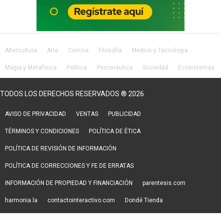
Altercultura
Arte
Ciencia
Filosofía
Medios y Tecnología
Magia y Metafísica
Política
Psiconáutica
Sociedad
Ecosistemas
Salud
Lifestyle
TODOS LOS DERECHOS RESERVADOS ® 2026
AVISO DE PRIVACIDAD
VENTAS
PUBLICIDAD
TÉRMINOS Y CONDICIONES
POLÍTICA DE ÉTICA
POLÍTICA DE REVISIÓN DE INFORMACIÓN
POLÍTICA DE CORRECCIONES Y FE DE ERRATAS
INFORMACIÓN DE PROPIEDAD Y FINANCIACIÓN
parentesis.com
harmonia.la
contactointeractivo.com
Dondé Tienda