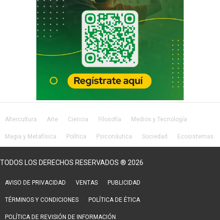
Altercultura
Arte
Ciencia
Filosofía
Medios y Tecnología
Magia y Metafísica
Política
Psiconáutica
Sociedad
Ecosistemas
Salud
Lifestyle
TODOS LOS DERECHOS RESERVADOS ® 2026
AVISO DE PRIVACIDAD
VENTAS
PUBLICIDAD
TÉRMINOS Y CONDICIONES
POLÍTICA DE ÉTICA
POLÍTICA DE REVISIÓN DE INFORMACIÓN