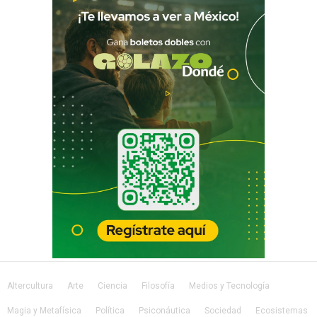
Altercultura
Arte
Ciencia
Filosofía
Medios y Tecnología
Magia y Metafísica
Política
Psiconáutica
Sociedad
Ecosistemas