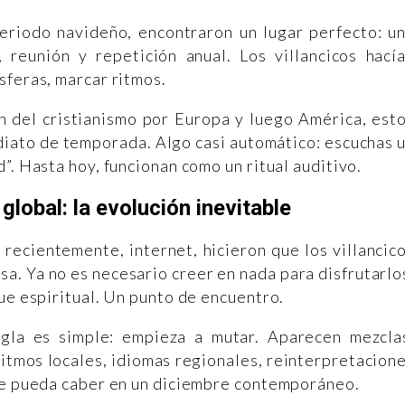
periodo navideño, encontraron un lugar perfecto: u
, reunión y repetición anual. Los villancicos hací
sferas, marcar ritmos.
ón del cristianismo por Europa y luego América, est
diato de temporada. Algo casi automático: escuchas 
”. Hasta hoy, funcionan como un ritual auditivo.
 global: la evolución inevitable
ás recientemente, internet, hicieron que los villancic
sa. Ya no es necesario creer en nada para disfrutarlo
ue espiritual. Un punto de encuentro.
egla es simple: empieza a mutar. Aparecen mezcla
itmos locales, idiomas regionales, reinterpretacion
que pueda caber en un diciembre contemporáneo.