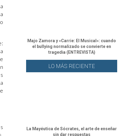
la
sa
no
Majo Zamora y «Carrie: El Musical»: cuando
e:
el bullying normalizado se convierte en
da
tragedia (ENTREVISTA)
le
LO MÁS RECIENTE
in
es
ca
de
os
La Mayéutica de Sócrates, el arte de enseñar
s,
sin dar respuestas