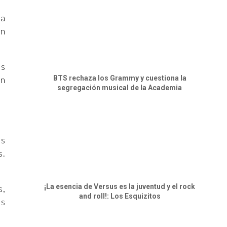
na
an
os
un
BTS rechaza los Grammy y cuestiona la
segregación musical de la Academia
os
s.
¡La esencia de Versus es la juventud y el rock
s,
and roll!: Los Esquizitos
es