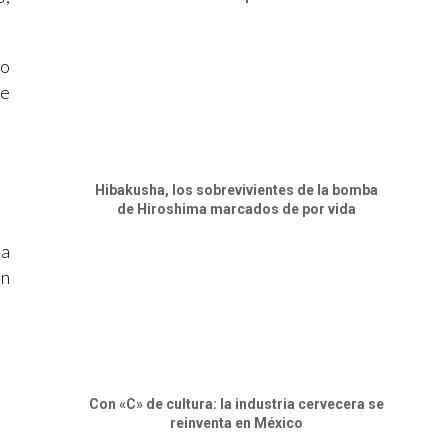
ro
ue
Hibakusha, los sobrevivientes de la bomba
de Hiroshima marcados de por vida
ía
un
Con «C» de cultura: la industria cervecera se
reinventa en México