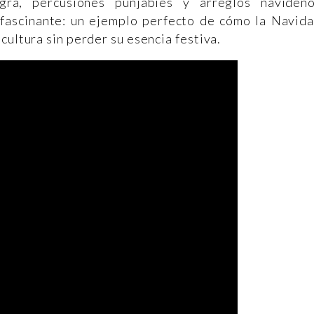
ra, percusiones punjabíes y arreglos navideñ
y fascinante: un ejemplo perfecto de cómo la Navid
cultura sin perder su esencia festiva.