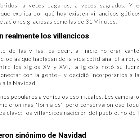
híbridos, a veces paganos, a veces sagrados. Y 
que explica por qué hoy existen villancicos gótico
pretaciones graciosas como las de 31 Minutos.
 realmente los villancicos
te de las villas. Es decir, al inicio no eran cant
elodías que hablaban de la vida cotidiana, el amor, 
ntre los siglos XV y XVI, la Iglesia notó su fuer
onectar con la gente— y decidió incorporarlos a l
 a la Navidad.
nes populares a vehículos espirituales. Les cambiar
s hicieron más “formales”, pero conservaron ese toq
s clave: los villancicos nacieron del pueblo, no de 
eron sinónimo de Navidad