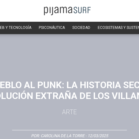
EB Y TECNOLOGÍA
PSICONÁUTICA
SOCIEDAD
ECOSISTEMAS Y SUSTE
EBLO AL PUNK: LA HISTORIA SE
OLUCIÓN EXTRAÑA DE LOS VILLA
ARTE
POR:
CAROLINA DE LA TORRE
- 12/03/2025