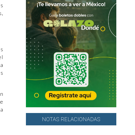
es
s,
os
el
za
as
on
ue
la
NOTAS RELACIONADAS