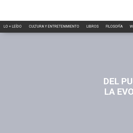
LO + LEÍDO
CULTURA Y ENTRETENIMIENTO
LIBROS
FILOSOFÍA
W
DEL PU
LA EV