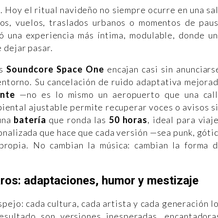
 Hoy el ritual navideño no siempre ocurre en una sa
gos, vuelos, traslados urbanos o momentos de pau
vió una experiencia más íntima, modulable, donde u
 dejar pasar.
s
Soundcore Space One
encajan casi sin anunciars
entorno. Su cancelación de ruido adaptativa mejora
ente
—no es lo mismo un aeropuerto que una cal
iental ajustable permite recuperar voces o avisos s
 una
batería
que ronda las
50 horas
, ideal para viaj
onalizada que hace que cada versión —sea punk, góti
 propia. No cambian la música: cambian la forma 
raros: adaptaciones, humor y mestizaje
pejo: cada cultura, cada artista y cada generación l
resultado son versiones inesperadas, encantadora