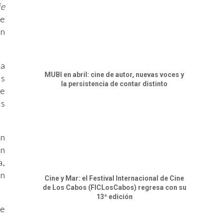
ie
ue
en
ña
MUBI en abril: cine de autor, nuevas voces y
os
la persistencia de contar distinto
se
es
on
ón
a,
en
Cine y Mar: el Festival Internacional de Cine
de Los Cabos (FICLosCabos) regresa con su
13ª edición
se