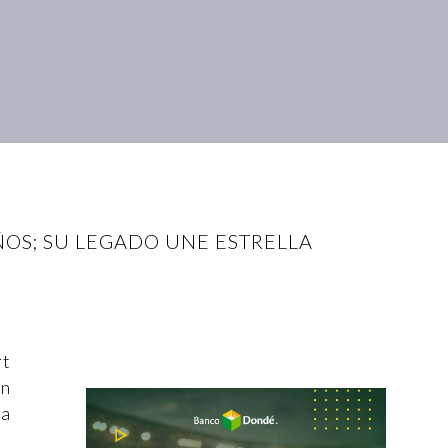
OS; SU LEGADO UNE ESTRELLA
rt
en
la