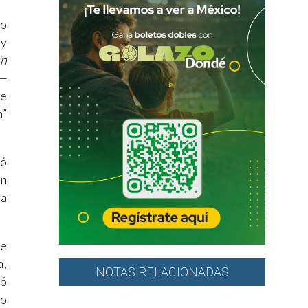
to
 y
ch
 —
se
a”
nó
ón
la
ue
a,
NOTAS RELACIONADAS
zó
do