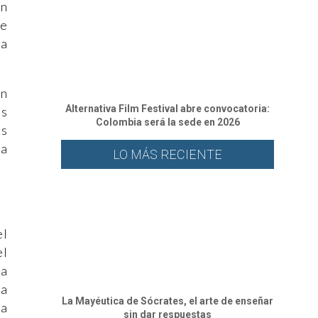
ón
de
la
en
Alternativa Film Festival abre convocatoria:
os
Colombia será la sede en 2026
es
la
LO MÁS RECIENTE
el
el
ja
ta
La Mayéutica de Sócrates, el arte de enseñar
la
sin dar respuestas