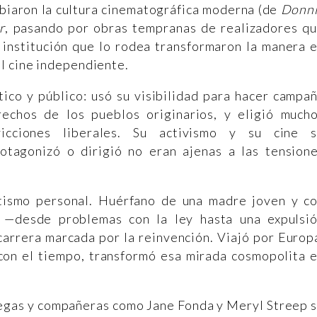
biaron la cultura cinematográfica moderna (de
Donn
r
, pasando por obras tempranas de realizadores q
la institución que lo rodea transformaron la manera 
al cine independiente.
ico y público: usó su visibilidad para hacer campa
echos de los pueblos originarios, y eligió much
icciones liberales. Su activismo y su cine 
rotagonizó o dirigió no eran ajenas a las tension
tismo personal. Huérfano de una madre joven y c
d —desde problemas con la ley hasta una expulsi
carrera marcada por la reinvención. Viajó por Europ
 con el tiempo, transformó esa mirada cosmopolita 
legas y compañeras como Jane Fonda y Meryl Streep 