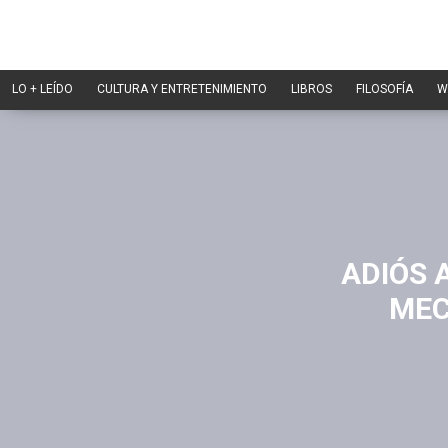
LO + LEÍDO
CULTURA Y ENTRETENIMIENTO
LIBROS
FILOSOFÍA
W
ADIÓS 
MEC