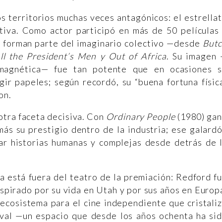
s territorios muchas veces antagónicos: el estrella
iva. Como actor participó en más de 50 películas
y forman parte del imaginario colectivo —desde
But
ll the President’s Men y Out of Africa
. Su imagen
e magnética— fue tan potente que en ocasiones 
gir papeles; según recordó, su “buena fortuna físic
on.
 otra faceta decisiva. Con
Ordinary People
(1980) ga
más su prestigio dentro de la industria; ese galard
r historias humanas y complejas desde detrás de 
a está fuera del teatro de la premiación: Redford f
spirado por su vida en Utah y por sus años en Europ
 ecosistema para el cine independiente que cristali
val —un espacio que desde los años ochenta ha si