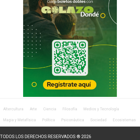
Altercultura
Arte
Ciencia
Filosofía
Medios y Tecnología
Magia y Metafísica
Política
Psiconáutica
Sociedad
Ecosistemas
Salud
Lifestyle
TODOS LOS DERECHOS RESERVADOS ® 2026