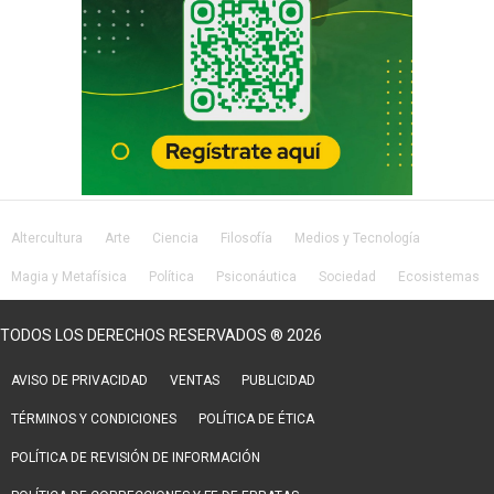
Altercultura
Arte
Ciencia
Filosofía
Medios y Tecnología
Magia y Metafísica
Política
Psiconáutica
Sociedad
Ecosistemas
Salud
Lifestyle
TODOS LOS DERECHOS RESERVADOS ® 2026
AVISO DE PRIVACIDAD
VENTAS
PUBLICIDAD
TÉRMINOS Y CONDICIONES
POLÍTICA DE ÉTICA
POLÍTICA DE REVISIÓN DE INFORMACIÓN