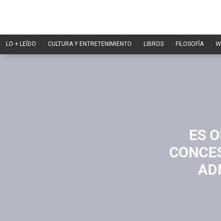
LO + LEÍDO
CULTURA Y ENTRETENIMIENTO
LIBROS
FILOSOFÍA
W
ES O
CONCES
AD