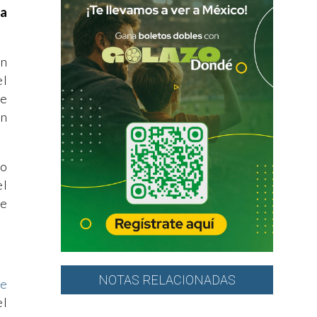
 a
ón
el
te
on
co
el
ue
NOTAS RELACIONADAS
e
el