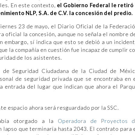
les. En este contexto,
el Gobierno Federal le retiró
imiento NLP, S.A. de C.V. la concesión del predio.
iernes 23 de mayo, el Diario Oficial de la Federaci
a oficial la concesión, aunque no señala el nombre d
in embargo, sí indica que esto se debió a un inciden
que la compañía en cuestión fue incapaz de cumplir c
uridad de los asistentes.
ía de Seguridad Ciudadana de la Ciudad de Méxi
ersonal de seguridad privada que se encontraba en 
la entrada del lugar que indican que ahora el Parq
ste espacio ahora será resguardado por la SSC.
abía otorgado a la
Operadora de Proyectos d
 lapso que terminaría hasta 2043. El contrato para 