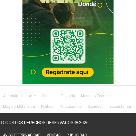
Altercultura
Arte
Ciencia
Filosofía
Medios y Tecnología
Magia y Metafísica
Política
Psiconáutica
Sociedad
Ecosistemas
Salud
Lifestyle
TODOS LOS DERECHOS RESERVADOS ® 2026
AVISO DE PRIVACIDAD
VENTAS
PUBLICIDAD