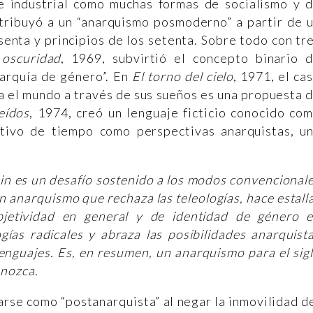
 industrial como muchas formas de socialismo y 
ntribuyó a un “anarquismo posmoderno” a partir de 
senta y principios de los setenta. Sobre todo con tr
 oscuridad
, 1969, subvirtió el concepto binario 
narquía de género”. En
El torno del cielo
, 1971, el ca
a el mundo a través de sus sueños es una propuesta 
eídos
, 1974, creó un lenguaje ficticio conocido co
ativo de tiempo como perspectivas anarquistas, u
n es un desafío sostenido a los modos convencional
n anarquismo que rechaza las teleologías, hace estall
bjetividad en general y de identidad de género 
ías radicales y abraza las posibilidades anarquist
lenguajes. Es, en resumen, un anarquismo para el sig
onozca.
rse como “postanarquista” al negar la inmovilidad d