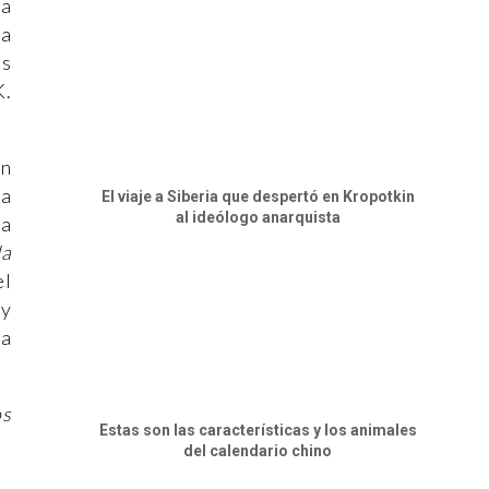
ca
na
ás
K.
ón
la
El viaje a Siberia que despertó en Kropotkin
al ideólogo anarquista
ra
la
el
 y
 a
os
Estas son las características y los animales
del calendario chino