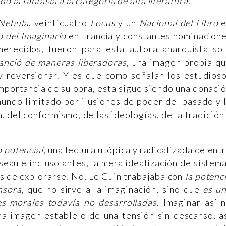
do la fantasía a la categoría de alta literatura.
Nebula
, veinticuatro
Locus
y un
Nacional del Libro
e
 del Imaginario
en Francia y constantes nominacion
merecidos, fueron para esta autora anarquista so
tanció de maneras liberadoras
, una imagen propia q
y reversionar. Y es que como señalan los estudios
portancia de su obra, esta sigue siendo una donaci
 mundo limitado por ilusiones de poder del pasado y 
a, del conformismo, de las ideologías, de la tradición
 potencial
, una lectura utópica y radicalizada de ent
seau e incluso antes, la mera idealización de sistem
s de explorarse. No, Le Guin trabajaba con
la potenc
nsora
, que no sirve a la imaginación, sino que
es
u
es morales todavía no desarrolladas
. Imaginar así 
na imagen estable o de una tensión sin descanso, a