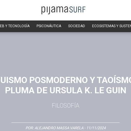
EB Y TECNOLOGÍA
PSICONÁUTICA
SOCIEDAD
ECOSISTEMAS Y SUSTE
UISMO POSMODERNO Y TAOÍSMO
PLUMA DE URSULA K. LE GUIN
FILOSOFÍA
POR:
ALEJANDRO MASSA VARELA
- 11/11/2024