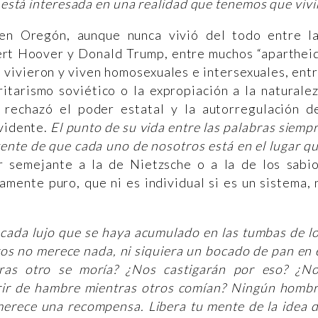
i está interesada en una realidad que tenemos que vivi
 en Oregón, aunque nunca vivió del todo entre l
ert Hoover y Donald Trump, entre muchos “aparthei
e vivieron y viven homosexuales e intersexuales, ent
ritarismo soviético o la expropiación a la naturale
rechazó el poder estatal y la autorregulación d
vidente.
El punto de su vida entre las palabras siemp
igente de que cada uno de nosotros está en el lugar q
 semejante a la de Nietzsche o a la de los sabi
amente puro, que ni es individual si es un sistema, 
cada lujo que se haya acumulado en las tumbas de l
os no merece nada, ni siquiera un bocado de pan en 
as otro se moría? ¿Nos castigarán por eso? ¿N
rir de hambre mientras otros comían? Ningún homb
erece una recompensa. Libera tu mente de la idea 