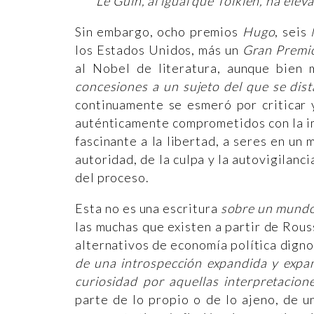
Le Guin, al igual que Tolkien, ha eleva
Sin embargo, ocho premios
Hugo
, seis
los Estados Unidos, más un
Gran Premio
al Nobel de literatura, aunque bien 
concesiones a un sujeto del que se dis
continuamente se esmeró por criticar 
auténticamente comprometidos con la im
fascinante a la libertad, a seres en un
autoridad, de la culpa y la autovigilanci
del proceso.
Esta no es una escritura
sobre un mundo
las muchas que existen a partir de Rous
alternativos de economía política digno
de una introspección expandida y expa
curiosidad por aquellas interpretacion
parte de lo propio o de lo ajeno, de u