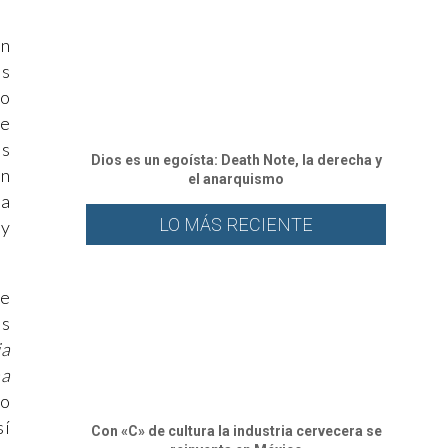
n
es
lo
ue
os
Dios es un egoísta: Death Note, la derecha y
ón
el anarquismo
la
LO MÁS RECIENTE
 y
re
as
ia
na
no
sí
Con «C» de cultura la industria cervecera se