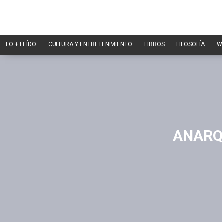
LO + LEÍDO
CULTURA Y ENTRETENIMIENTO
LIBROS
FILOSOFÍA
W
ANARQ