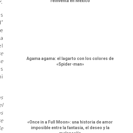
reinventa en México
r
.
as
d”
re
za
el
re
Agama agama: el lagarto con los colores de
ue
«Spider-man»
os
ni
os
el
os
re
«Once in a Full Moon»: una historia de amor
de
imposible entre la fantasía, el deseo y la