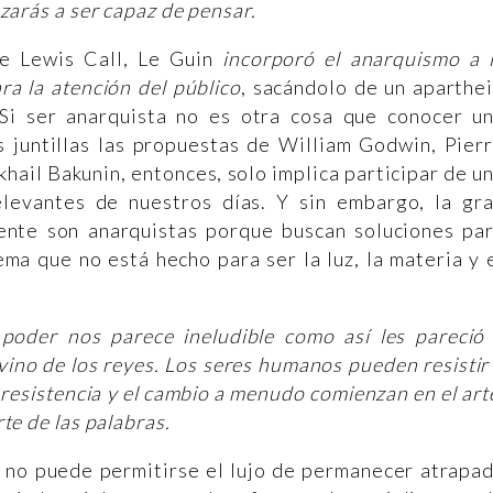
zarás a ser capaz de pensar.
se Lewis Call, Le Guin
incorporó el anarquismo a 
ra la atención del público
, sacándolo de un aparthe
 Si ser anarquista no es otra cosa que conocer u
s juntillas las propuestas de William Godwin, Pier
ail Bakunin, entonces, solo implica participar de u
elevantes de nuestros días. Y sin embargo, la gr
ente son anarquistas porque buscan soluciones pa
ma que no está hecho para ser la luz, la materia y 
 poder nos parece ineludible como así les pareció
vino de los reyes. Los seres humanos pueden resistir
resistencia y el cambio a menudo comienzan en el art
te de las palabras.
ta no puede permitirse el lujo de permanecer atrapa