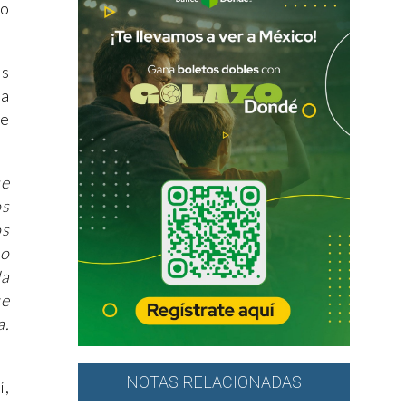
no
es
na
se
se
os
os
Lo
la
ue
a.
NOTAS RELACIONADAS
í,