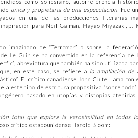
tendidos como solipsismo, autorreferencia históri
iendo
única y propietaria de una especulación
. Fue u
ados en una de las producciones literarias m
 inspiración para Neil Gaiman, Hayao Miyazaki, J. 
do imaginado de “Terramar” o sobre la federaci
 de Le Guin se ha convertido en la referencia de 
ecfic”, abreviatura que también ha sido utilizada pa
o que, en este caso, se refiere a
la ampliación de 
stico”. El crítico canadiense John Clute llama con 
e a este tipo de escritura propositiva “sobre todo”
subgénero basado en utopías y distopías atenidas
ión total que explora la verosimilitud en todos l
moso crítico estadounidense Harold Bloom: