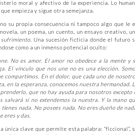
isterio moral y afectivo de la experiencia. Lo huma
 que empieza y sigue otra semejanza.
 no su propia consecuencia ni tampoco algo que le 
 novela, un poema, un cuento, un ensayo creativo, u
 sufrimiento
. Una sucesión ficticia donde el futuro 
ándose como a un inmenso potencial oculto:
une. No es amor. El amor no obedece a la mente y 
ga. El vínculo que nos une no es una elección. Som
 compartimos. En el dolor, que cada uno de nosotr
reza, en la esperanza, conocemos nuestra hermandad. 
renderlo, que no hay ayuda para nosotros excepto 
 salvará si no extendemos la nuestra. Y la mano q
No tienes nada. No posees nada. No eres dueño de nad
e eres y das.
a única clave que permite esta palabra: “ficcional”, s