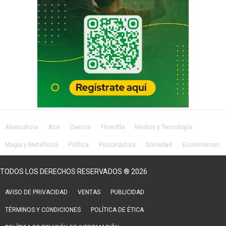
Altercultura
Arte
Ciencia
Filosofía
Medios y Tecnología
Magia y Metafísica
Política
Psiconáutica
Sociedad
Ecosistemas
Salud
Lifestyle
TODOS LOS DERECHOS RESERVADOS ® 2026
AVISO DE PRIVACIDAD
VENTAS
PUBLICIDAD
TÉRMINOS Y CONDICIONES
POLÍTICA DE ÉTICA