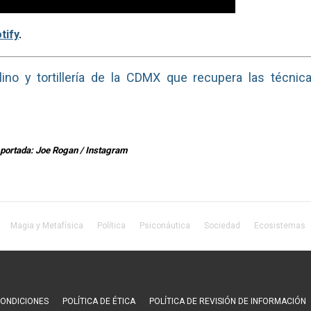
tify
.
lino y tortillería de la CDMX que recupera las técnic
portada: Joe Rogan / Instagram
Magia y Metafísica
Política
Psiconáutica
Sociedad
Ecosistemas
CONDICIONES
POLÍTICA DE ÉTICA
POLÍTICA DE REVISIÓN DE INFORMACIÓN