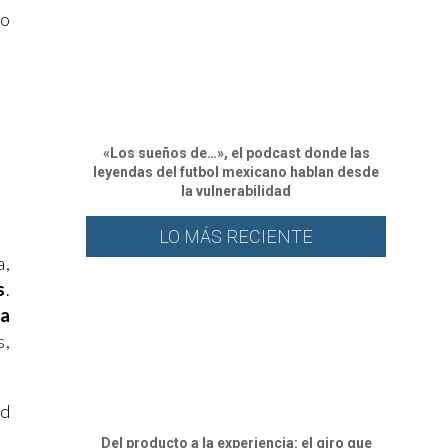
ho
«Los sueños de…», el podcast donde las
leyendas del futbol mexicano hablan desde
la vulnerabilidad
LO MÁS RECIENTE
a,
s
.
ra
s,
ad
Del producto a la experiencia: el giro que