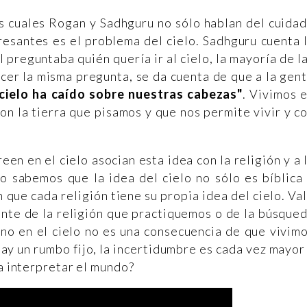
as cuales Rogan y Sadhguru no sólo hablan del cuida
resantes es el problema del cielo. Sadhguru cuenta 
preguntaba quién quería ir al cielo, la mayoría de l
cer la misma pregunta, se da cuenta de que a la gen
 cielo ha caído sobre nuestras cabezas"
. Vivimos 
n la tierra que pisamos y que nos permite vivir y c
en en el cielo asocian esta idea con la religión y a 
ro sabemos que la idea del cielo no sólo es bíblica
 que cada religión tiene su propia idea del cielo. Va
nte de la religión que practiquemos o de la búsque
 no en el cielo no es una consecuencia de que vivim
y un rumbo fijo, la incertidumbre es cada vez mayor
 a interpretar el mundo?