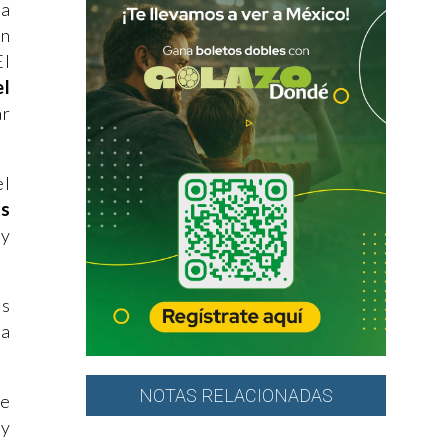
La
un
El
el
ar
el
s
 y
os
ra
NOTAS RELACIONADAS
de
 y