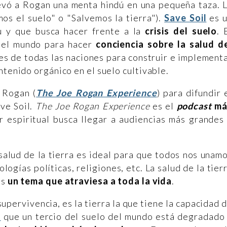
evó a Rogan una menta hindú en una pequeña taza. 
mos el suelo" o "Salvemos la tierra").
Save Soil
es 
u y que busca hacer frente a la
crisis del suelo
. 
 el mundo para hacer
conciencia sobre la salud d
res de todas las naciones para construir e implement
ntenido orgánico en el suelo cultivable.
 Rogan (
The Joe Rogan Experience
) para difundir 
ve Soil.
The Joe Rogan Experience
es el
podcast
má
er espiritual busca llegar a audiencias más grandes
salud de la tierra es ideal para que todos nos unam
ogías políticas, religiones, etc. La salud de la tier
es
un tema que atraviesa a toda la vida
.
supervivencia, es la tierra la que tiene la capacidad 
ó
que un tercio del suelo del mundo está degradado