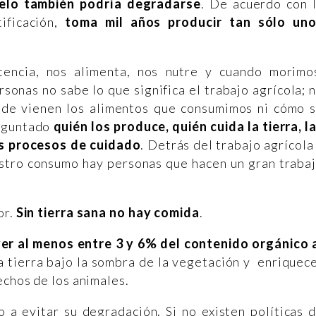
uelo también podría degradarse
. De acuerdo con 
ificación,
toma mil años producir tan sólo un
tencia, nos alimenta, nos nutre y cuando morimo
sonas no sabe lo que significa el trabajo agrícola; 
nde vienen los alimentos que consumimos ni cómo 
eguntado
quién los produce, quién cuida la tierra, l
os procesos de cuidado
. Detrás del trabajo agrícola
estro consumo hay personas que hacen un gran traba
or.
Sin tierra sana no hay comida
.
er al menos entre 3 y 6% del contenido orgánico 
la tierra bajo la sombra de la vegetación y enriquec
echos de los animales.
o a evitar su degradación. Si no existen políticas 