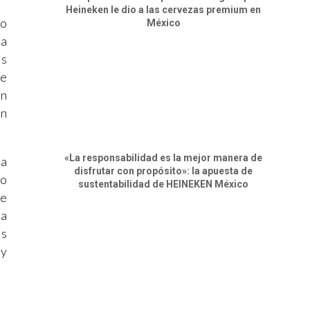
Heineken le dio a las cervezas premium en
do
México
la
as
te
en
on
«La responsabilidad es la mejor manera de
la
disfrutar con propósito»: la apuesta de
 o
sustentabilidad de HEINEKEN México
le
da
os
 y