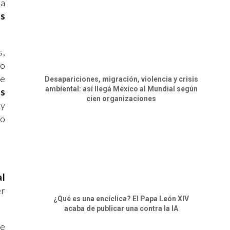
la
os
s,
no
se
Desapariciones, migración, violencia y crisis
ambiental: así llegá México al Mundial según
as
cien organizaciones
 y
jo
al
er
¿Qué es una encíclica? El Papa León XIV
acaba de publicar una contra la IA
de