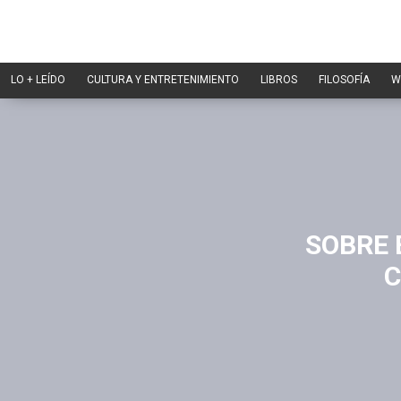
LO + LEÍDO
CULTURA Y ENTRETENIMIENTO
LIBROS
FILOSOFÍA
W
SOBRE 
C