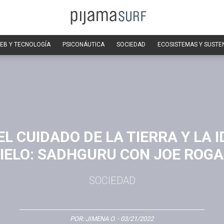
EB Y TECNOLOGÍA
PSICONÁUTICA
SOCIEDAD
ECOSISTEMAS Y SUSTE
EL CUIDADO DE LA TIERRA Y LA I
IELO: SADHGURU CON JOE ROG
SOCIEDAD
POR:
JIMENA O.
- 03/21/2022