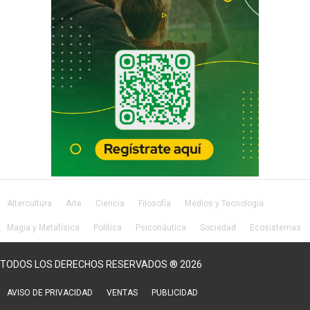
Altercultura
Arte
Ciencia
Filosofía
Medios y Tecnología
Magia y Metafísica
Política
Psiconáutica
Sociedad
Ecosistemas
Salud
Lifestyle
TODOS LOS DERECHOS RESERVADOS ® 2026
AVISO DE PRIVACIDAD
VENTAS
PUBLICIDAD