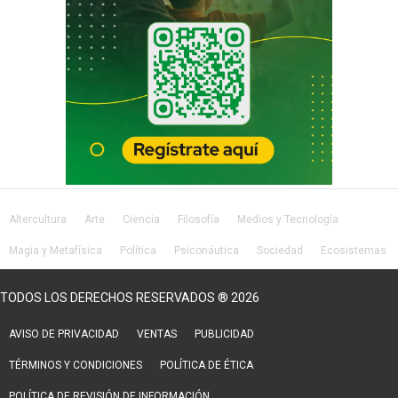
Altercultura
Arte
Ciencia
Filosofía
Medios y Tecnología
Magia y Metafísica
Política
Psiconáutica
Sociedad
Ecosistemas
Salud
Lifestyle
TODOS LOS DERECHOS RESERVADOS ® 2026
AVISO DE PRIVACIDAD
VENTAS
PUBLICIDAD
TÉRMINOS Y CONDICIONES
POLÍTICA DE ÉTICA
POLÍTICA DE REVISIÓN DE INFORMACIÓN