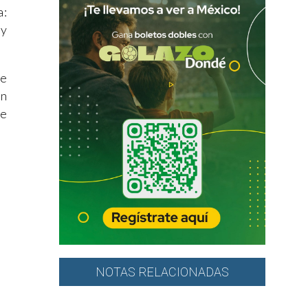
a:
 y
ue
in
te
NOTAS RELACIONADAS