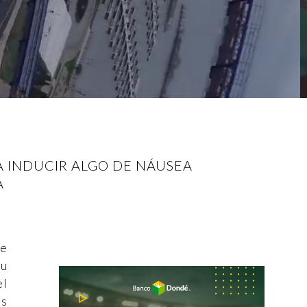
A INDUCIR ALGO DE NÁUSEA
A
de
tu
el
es