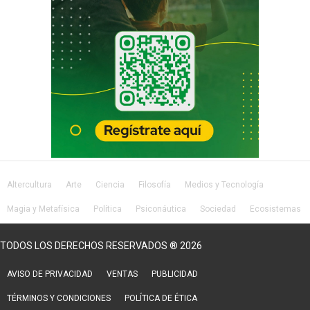
Altercultura
Arte
Ciencia
Filosofía
Medios y Tecnología
Magia y Metafísica
Política
Psiconáutica
Sociedad
Ecosistemas
Salud
Lifestyle
TODOS LOS DERECHOS RESERVADOS ® 2026
AVISO DE PRIVACIDAD
VENTAS
PUBLICIDAD
TÉRMINOS Y CONDICIONES
POLÍTICA DE ÉTICA