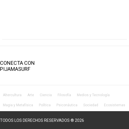
CONECTA CON
PIJAMASURF
Altercultura
Arte
Ciencia
Filosofía
Medios y Tecnología
Magia y Metafísica
Política
Psiconáutica
Sociedad
Ecosistemas
Salud
Lifestyle
TODOS LOS DERECHOS RESERVADOS ® 2026