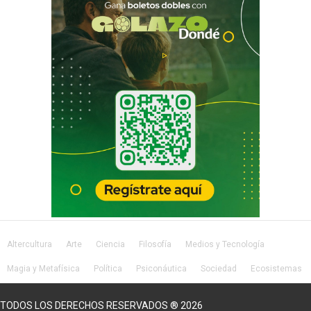
Altercultura
Arte
Ciencia
Filosofía
Medios y Tecnología
Magia y Metafísica
Política
Psiconáutica
Sociedad
Ecosistemas
Salud
Lifestyle
TODOS LOS DERECHOS RESERVADOS ® 2026