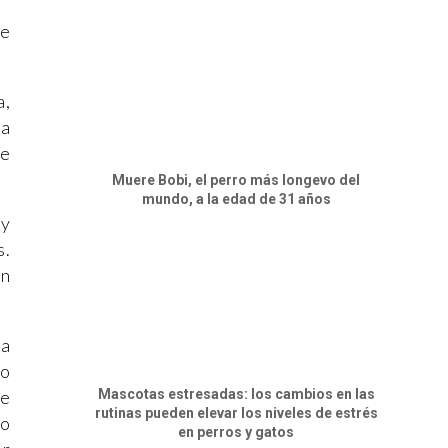
ue
a,
la
de
Muere Bobi, el perro más longevo del
mundo, a la edad de 31 años
 y
s.
an
la
ro
Mascotas estresadas: los cambios en las
re
rutinas pueden elevar los niveles de estrés
do
en perros y gatos