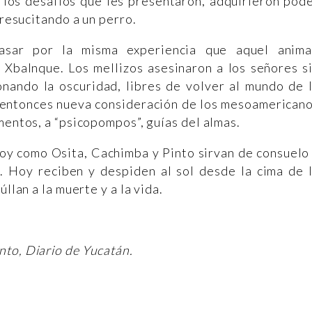
 los desafíos que les presentaron, adquirieron pod
 resucitando a un perro.
asar por la misma experiencia que aquel anima
 Xbalnque. Los mellizos asesinaron a los señores s
onando la oscuridad, libres de volver al mundo de 
a entonces nueva consideración de los mesoamerican
mentos, a “psicopompos”, guías del almas.
hoy como Osita, Cachimba y Pinto sirvan de consuelo
 Hoy reciben y despiden al sol desde la cima de 
llan a la muerte y a la vida.
nto,
Diario de Yucatán.