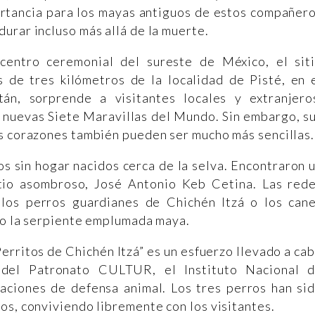
ortancia para los mayas antiguos de estos compañer
urar incluso más allá de la muerte.
centro ceremonial del sureste de México, el sit
 de tres kilómetros de la localidad de Pisté, en 
án, sorprende a visitantes locales y extranjero
 nuevas Siete Maravillas del Mundo. Sin embargo, s
os corazones también pueden ser mucho más sencillas.
s sin hogar nacidos cerca de la selva. Encontraron 
itio asombroso, José Antonio Keb Cetina. Las red
los perros guardianes de Chichén Itzá o los can
 o la serpiente emplumada maya.
rritos de Chichén Itzá” es un esfuerzo llevado a ca
del Patronato CULTUR, el Instituto Nacional 
iaciones de defensa animal. Los tres perros han si
os, conviviendo libremente con los visitantes.