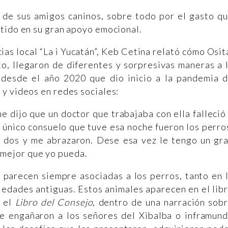
 de sus amigos caninos, sobre todo por el gasto q
tido en su gran apoyo emocional.
cias local “La i Yucatán”, Keb Cetina relató cómo Osit
to, llegaron de diferentes y sorpresivas maneras a 
 desde el año 2020 que dio inicio a la pandemia 
y videos en redes sociales:
e dijo que un doctor que trabajaba con ella falleció
l único consuelo que tuve esa noche fueron los perro
s dos y me abrazaron. Dese esa vez le tengo un gr
o mejor que yo pueda.
 parecen siempre asociadas a los perros, tanto en 
iedades antiguas. Estos animales aparecen en el lib
o el
Libro del Consejo
, dentro de una narración sob
e engañaron a los señores del Xibalba o inframun