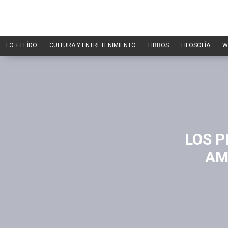
LO + LEÍDO
CULTURA Y ENTRETENIMIENTO
LIBROS
FILOSOFÍA
W
LOS P
AM