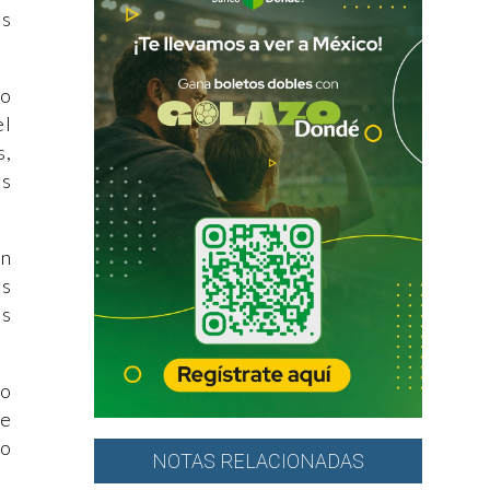
os
io
el
s,
us
un
es
es
bo
de
do
NOTAS RELACIONADAS