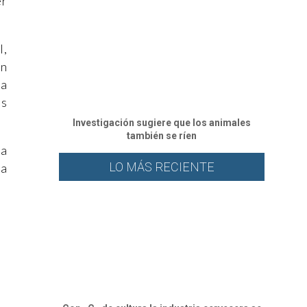
er
l,
in
la
os
Investigación sugiere que los animales
también se ríen
 a
LO MÁS RECIENTE
la