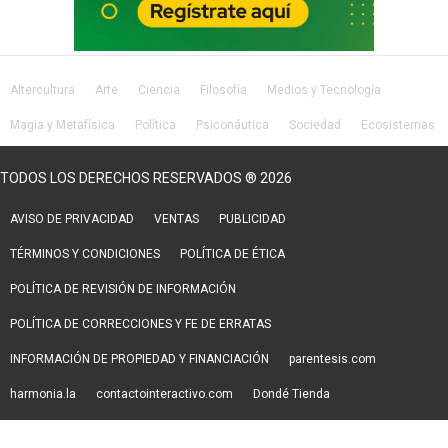
Altercultura
Arte
Ciencia
Filosofía
Medios y Tecnología
Magia y Metafísica
Política
Psiconáutica
Sociedad
Ecosistemas
Salud
Lifestyle
TODOS LOS DERECHOS RESERVADOS ® 2026
AVISO DE PRIVACIDAD
VENTAS
PUBLICIDAD
TÉRMINOS Y CONDICIONES
POLÍTICA DE ÉTICA
POLÍTICA DE REVISIÓN DE INFORMACIÓN
POLÍTICA DE CORRECCIONES Y FE DE ERRATAS
INFORMACIÓN DE PROPIEDAD Y FINANCIACIÓN
parentesis.com
harmonia.la
contactointeractivo.com
Dondé Tienda