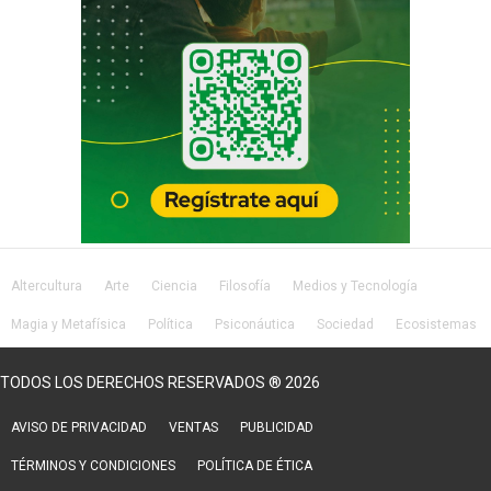
Altercultura
Arte
Ciencia
Filosofía
Medios y Tecnología
Magia y Metafísica
Política
Psiconáutica
Sociedad
Ecosistemas
Salud
Lifestyle
TODOS LOS DERECHOS RESERVADOS ® 2026
AVISO DE PRIVACIDAD
VENTAS
PUBLICIDAD
TÉRMINOS Y CONDICIONES
POLÍTICA DE ÉTICA