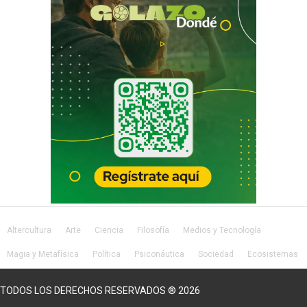
Altercultura
Arte
Ciencia
Filosofía
Medios y Tecnología
Magia y Metafísica
Política
Psiconáutica
Sociedad
Ecosistemas
Salud
Lifestyle
TODOS LOS DERECHOS RESERVADOS ® 2026