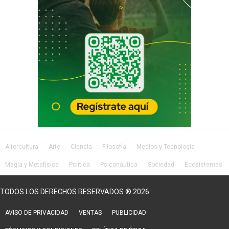
Altercultura
Arte
Ciencia
Filosofía
Medios y Tecnología
Magia y Metafísica
Política
Psiconáutica
Sociedad
Ecosistemas
Salud
Lifestyle
TODOS LOS DERECHOS RESERVADOS ® 2026
AVISO DE PRIVACIDAD
VENTAS
PUBLICIDAD