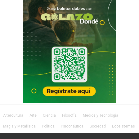
Altercultura
Arte
Ciencia
Filosofía
Medios y Tecnología
Magia y Metafísica
Política
Psiconáutica
Sociedad
Ecosistemas
Salud
Lifestyle