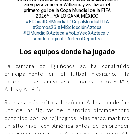
área para vencer a Williams y así hacer el
primero gol de la Copa Mundial de la FIFA
2026™️… YA LO GANA MÉXICO
#ElCanalDelMundial
#CopaMundialFIFA
#Somos26
#MiSelecciónAzteca
#ElMundialXAzteca
#YoLoVeoXAzteca
♬
sonido original - AztecaDeportes
Los equipos donde ha jugado
La carrera de Quiñones se ha construido
principalmente en el futbol mexicano. Ha
defendido las camisetas de Tigres, Lobos BUAP,
Atlas y América.
Su etapa más exitosa llegó con Atlas, donde fue
una de las figuras del histórico bicampeonato
obtenido por los rojinegros. Más tarde mantuvo
un alto nivel con América antes de emprender
una nueva aventura en Arabia Saudita con el Al-