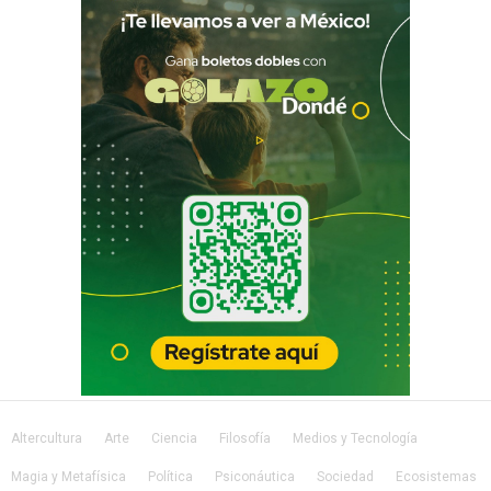
Altercultura
Arte
Ciencia
Filosofía
Medios y Tecnología
Magia y Metafísica
Política
Psiconáutica
Sociedad
Ecosistemas