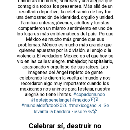
banderas tricolores, sonrisas y una alegría que
contagió a todos los presentes. Más allá de un
resultado deportivo, la celebración de hoy fue
una demostración de identidad, orgullo y unidad.
Familias enteras, jóvenes, adultos y turistas
compartieron un mismo sentimiento en uno de
los lugares más emblemáticos del país. Porque
México es mucho más grande que sus
problemas. México es mucho más grande que
quienes apuestan por la división, el enojo o la
violencia. El verdadero México es el que hoy se
vio en las calles: alegre, trabajador, hospitalario,
apasionado y orgulloso de sus raíces. Las
imágenes del Ángel repleto de gente
celebrando le dieron la vuelta al mundo y nos
recordaron algo muy importante: cuando los
mexicanos nos unimos para festejar, nuestra
alegría no tiene límites.
#copadomundo
#festejosenelangel
#mexico🇲🇽
#mundialdefutbol2026
#mexicogano
♬ Se
levanta la bandera - ᴍᴀᴜʀʏ🩴🐻
Celebrar sí, destruir no