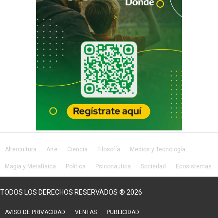
Altercultura
Arte
Ciencia
Filosofía
Medios y Tecnología
Magia y Metafísica
Política
Psiconáutica
Sociedad
Ecosistemas
Salud
Lifestyle
TODOS LOS DERECHOS RESERVADOS ® 2026
AVISO DE PRIVACIDAD
VENTAS
PUBLICIDAD