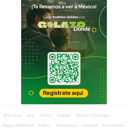
Altercultura
Arte
Ciencia
Filosofía
Medios y Tecnología
Magia y Metafísica
Política
Psiconáutica
Sociedad
Ecosistemas