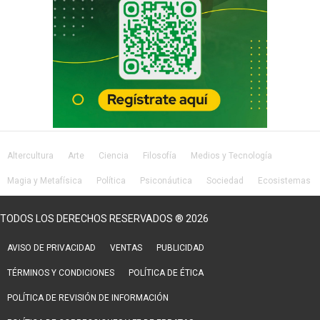
Altercultura
Arte
Ciencia
Filosofía
Medios y Tecnología
Magia y Metafísica
Política
Psiconáutica
Sociedad
Ecosistemas
Salud
Lifestyle
TODOS LOS DERECHOS RESERVADOS ® 2026
AVISO DE PRIVACIDAD
VENTAS
PUBLICIDAD
TÉRMINOS Y CONDICIONES
POLÍTICA DE ÉTICA
POLÍTICA DE REVISIÓN DE INFORMACIÓN